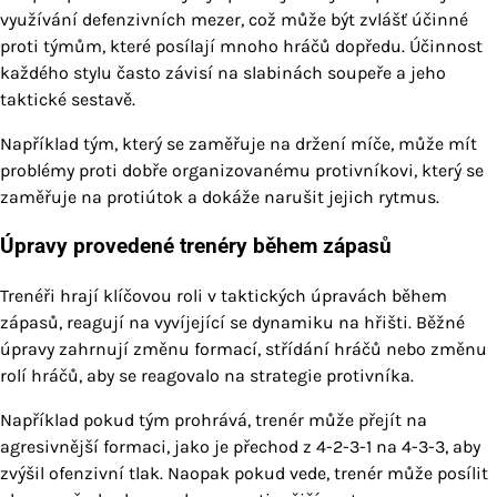
využívání defenzivních mezer, což může být zvlášť účinné
proti týmům, které posílají mnoho hráčů dopředu. Účinnost
každého stylu často závisí na slabinách soupeře a jeho
taktické sestavě.
Například tým, který se zaměřuje na držení míče, může mít
problémy proti dobře organizovanému protivníkovi, který se
zaměřuje na protiútok a dokáže narušit jejich rytmus.
Úpravy provedené trenéry během zápasů
Trenéři hrají klíčovou roli v taktických úpravách během
zápasů, reagují na vyvíjející se dynamiku na hřišti. Běžné
úpravy zahrnují změnu formací, střídání hráčů nebo změnu
rolí hráčů, aby se reagovalo na strategie protivníka.
Například pokud tým prohrává, trenér může přejít na
agresivnější formaci, jako je přechod z 4-2-3-1 na 4-3-3, aby
zvýšil ofenzivní tlak. Naopak pokud vede, trenér může posílit