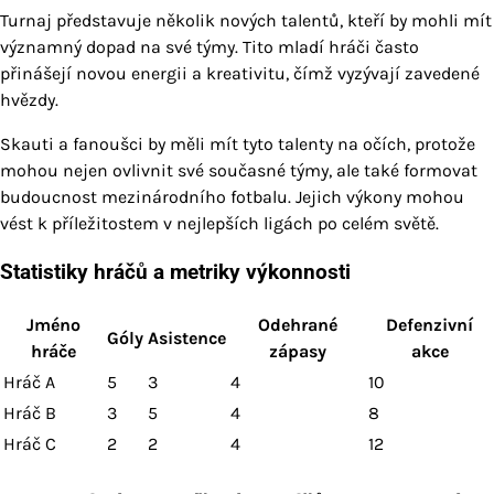
Turnaj představuje několik nových talentů, kteří by mohli mít
významný dopad na své týmy. Tito mladí hráči často
přinášejí novou energii a kreativitu, čímž vyzývají zavedené
hvězdy.
Skauti a fanoušci by měli mít tyto talenty na očích, protože
mohou nejen ovlivnit své současné týmy, ale také formovat
budoucnost mezinárodního fotbalu. Jejich výkony mohou
vést k příležitostem v nejlepších ligách po celém světě.
Statistiky hráčů a metriky výkonnosti
Jméno
Odehrané
Defenzivní
Góly
Asistence
hráče
zápasy
akce
Hráč A
5
3
4
10
Hráč B
3
5
4
8
Hráč C
2
2
4
12