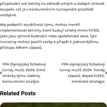
přizpůsobit své taktiky na základě silných a slabých stránek
soupeře, což je v konkurenčním turnajovém prostředí
nezbytné.
Aby podpořili soudržnost týmu, mohou trenéři
implementovat aktivity, které budují vztahy mimo hřiště,
jako jsou týmové budování nebo společenské akce. Tyto
iniciativy mohou posílit vazby a přispět k jednotnějšímu
přístupu během zápasů.
FIFA Olympijský fotbalový
FIFA olympijský fotbalový
Post
turnaj mužů 2024: Silné
turnaj mužů 2024: Trendy
navigation
stránky týmu, slabiny,
zápasů, dopad hráčů,
konkurenční analýza
trenérské strategie
Related Posts