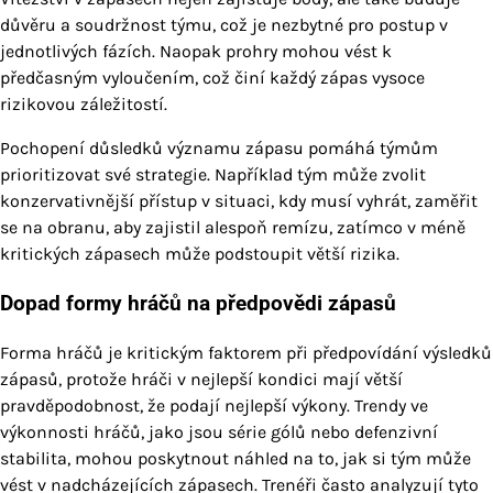
důvěru a soudržnost týmu, což je nezbytné pro postup v
jednotlivých fázích. Naopak prohry mohou vést k
předčasným vyloučením, což činí každý zápas vysoce
rizikovou záležitostí.
Pochopení důsledků významu zápasu pomáhá týmům
prioritizovat své strategie. Například tým může zvolit
konzervativnější přístup v situaci, kdy musí vyhrát, zaměřit
se na obranu, aby zajistil alespoň remízu, zatímco v méně
kritických zápasech může podstoupit větší rizika.
Dopad formy hráčů na předpovědi zápasů
Forma hráčů je kritickým faktorem při předpovídání výsledků
zápasů, protože hráči v nejlepší kondici mají větší
pravděpodobnost, že podají nejlepší výkony. Trendy ve
výkonnosti hráčů, jako jsou série gólů nebo defenzivní
stabilita, mohou poskytnout náhled na to, jak si tým může
vést v nadcházejících zápasech. Trenéři často analyzují tyto