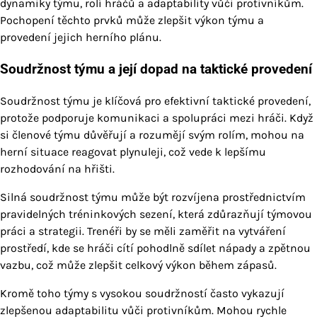
dynamiky týmu, rolí hráčů a adaptability vůči protivníkům.
Pochopení těchto prvků může zlepšit výkon týmu a
provedení jejich herního plánu.
Soudržnost týmu a její dopad na taktické provedení
Soudržnost týmu je klíčová pro efektivní taktické provedení,
protože podporuje komunikaci a spolupráci mezi hráči. Když
si členové týmu důvěřují a rozumějí svým rolím, mohou na
herní situace reagovat plynuleji, což vede k lepšímu
rozhodování na hřišti.
Silná soudržnost týmu může být rozvíjena prostřednictvím
pravidelných tréninkových sezení, která zdůrazňují týmovou
práci a strategii. Trenéři by se měli zaměřit na vytváření
prostředí, kde se hráči cítí pohodlně sdílet nápady a zpětnou
vazbu, což může zlepšit celkový výkon během zápasů.
Kromě toho týmy s vysokou soudržností často vykazují
zlepšenou adaptabilitu vůči protivníkům. Mohou rychle