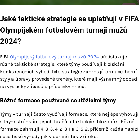
Jaké taktické strategie se uplatňují v FIFA
Olympijském fotbalovém turnaji mužů
2024?
FIFA
Olympijský fotbalový turnaj mužů 2024
představuje
různé taktické strategie, které týmy používají k získání
konkurenčních výhod. Tyto strategie zahrnují formace, herní
styly a úpravy provedené trenéry, které mají významný dopad
na výsledky zápasů a příspěvky hráčů.
Běžné formace používané soutěžícími týmy
Týmy v turnaji často využívají formace, které nejlépe vyhovují
silným stránkám jejich hráčů a taktickým filozofiím. Běžné
formace zahrnují 4-3-3, 4-2-3-1 a 3-5-2, přičemž každá nabízí
specifické výhody jak v obraně, tak v útoku.