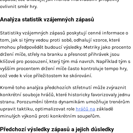
ovlivnit směr hry.
Analýza statistik vzájemných zápasů
Statistiky vzájemných zápasů poskytují cenné informace o
tom, jak si týmy vedou proti sobě, odhalují vzorce, které
mohou předpovědět budoucí výsledky. Metriky jako procento
držení míče, střely na branku a přesnost přihrávek jsou
klíčové pro posouzení, který tým má navrch. Například tým s
vyšším procentem držení míče často kontroluje tempo hry,
což vede k více příležitostem ke skórování.
Kromě toho analýza předchozích střetnutí může zvýraznit
konkrétní souboje hráčů, které historicky favorizovaly jednu
stranu. Porozumění těmto dynamikám umožňuje trenérům
upravit taktiku, optimalizovat role
hráčů na
základě
minulých výkonů proti konkrétním soupeřům.
Předchozí výsledky zápasů a jejich důsledky