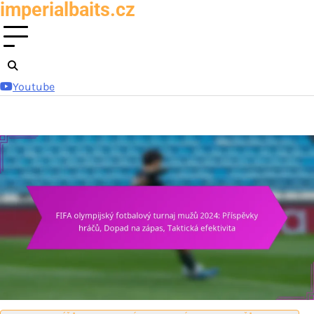
imperialbaits.cz
Skip
to
content
Youtube