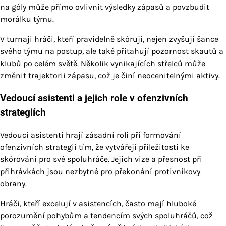
na góly může přímo ovlivnit výsledky zápasů a povzbudit
morálku týmu.
V turnaji hráči, kteří pravidelně skórují, nejen zvyšují šance
svého týmu na postup, ale také přitahují pozornost skautů a
klubů po celém světě. Několik vynikajících střelců může
změnit trajektorii zápasu, což je činí neocenitelnými aktivy.
Vedoucí asistenti a jejich role v ofenzivních
strategiích
Vedoucí asistenti hrají zásadní roli při formování
ofenzivních strategií tím, že vytvářejí příležitosti ke
skórování pro své spoluhráče. Jejich vize a přesnost při
přihrávkách jsou nezbytné pro překonání protivníkovy
obrany.
Hráči, kteří excelují v asistencích, často mají hluboké
porozumění pohybům a tendencím svých spoluhráčů, což