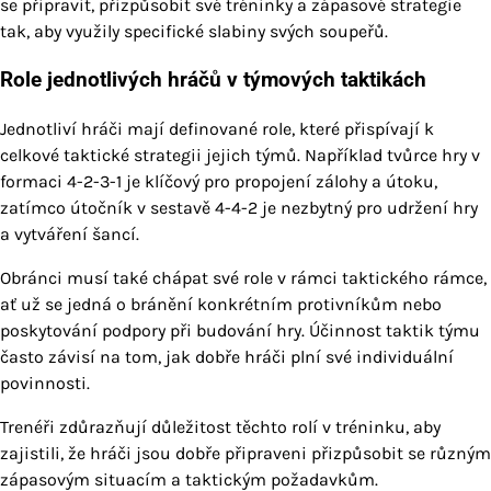
se připravit, přizpůsobit své tréninky a zápasové strategie
tak, aby využily specifické slabiny svých soupeřů.
Role jednotlivých hráčů v týmových taktikách
Jednotliví hráči mají definované role, které přispívají k
celkové taktické strategii jejich týmů. Například tvůrce hry v
formaci 4-2-3-1 je klíčový pro propojení zálohy a útoku,
zatímco útočník v sestavě 4-4-2 je nezbytný pro udržení hry
a vytváření šancí.
Obránci musí také chápat své role v rámci taktického rámce,
ať už se jedná o bránění konkrétním protivníkům nebo
poskytování podpory při budování hry. Účinnost taktik týmu
často závisí na tom, jak dobře hráči plní své individuální
povinnosti.
Trenéři zdůrazňují důležitost těchto rolí v tréninku, aby
zajistili, že hráči jsou dobře připraveni přizpůsobit se různým
zápasovým situacím a taktickým požadavkům.