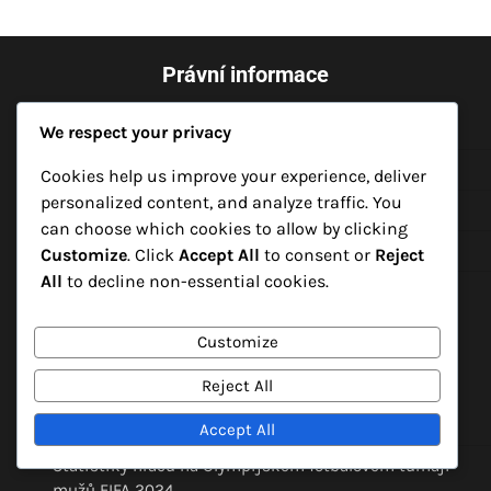
Právní informace
Obchodní podmínky
We respect your privacy
O společnosti
Cookies help us improve your experience, deliver
personalized content, and analyze traffic. You
Kontakt
can choose which cookies to allow by clicking
Zásady ochrany dat
Customize
. Click
Accept All
to consent or
Reject
All
to decline non-essential cookies.
Cookies a sledování
Customize
Kategorie
Reject All
Analýza zápasů turnaje mužského fotbalu na
olympijských hrách FIFA 2024
Accept All
Statistiky hráčů na Olympijském fotbalovém turnaji
mužů FIFA 2024