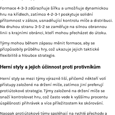
Formace 4-3-3 zdůrazňuje šířku a umožňuje dynamickou
hru na křídlech, zatímco 4-2-3-1 poskytuje solidní
přítomnost v záloze, usnadňující kontrolu míče a distribuci.
Na druhou stranu 3-5-2 se zaměřuje na silnou obrannou
linii s krajními obránci, kteří mohou přecházet do útoku.
Týmy mohou během zápasu měnit formace, aby se
přizpůsobily průběhu hry, což ukazuje jejich taktické
flexibilitě a hloubce strategie.
Herní styly a jejich účinnost proti protivníkům
Herní styly se mezi týmy výrazně liší, přičemž někteří volí
přístupy založené na držení míče, zatímco jiní preferují
protiútokové strategie. Týmy založené na držení míče se
snaží kontrolovat hru, což často vede k vyššímu procentu
úspěšnosti přihrávek a více příležitostem ke skórování.
Naopak protiútokové týmy spoléhají na rychlé přechody a