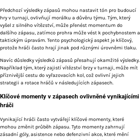
Předchozí výsledky zápasů mohou nastavit tón pro budoucí
hry v turnaji, ovlivňují morálku a důvěru týmu. Tým, který
vyšel z silného vítězství, může přenést momentum do
dalšího zápasu, zatímco prohra může vést k pochybnostem a
taktickým úpravám. Tento psychologický aspekt je klíčový,
protože hráči často hrají jinak pod různými úrovněmi tlaku.
Navíc důsledky výsledků zápasů přesahují okamžité výsledky.
Například tým, který zajistí vítězství brzy v turnaji, může mít
příznivější cestu do vyřazovacích kol, což ovlivní jejich
strategii a rotace hráčů v následujících zápasech.
Klíčové momenty v zápasech ovlivněné vynikajícími
hráči
Vynikající hráči často vytvářejí klíčové momenty, které
mohou změnit průběh zápasu. Tyto momenty zahrnují
zásadní góly, asistence nebo defenzivní akce, které mění