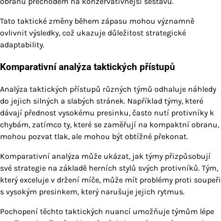
obranu přechodem na konzervativnější sestavu.
Tato taktické změny během zápasu mohou významně
ovlivnit výsledky, což ukazuje důležitost strategické
adaptability.
Komparativní analýza taktických přístupů
Analýza taktických přístupů různých týmů odhaluje náhledy
do jejich silných a slabých stránek. Například týmy, které
dávají přednost vysokému presinku, často nutí protivníky k
chybám, zatímco ty, které se zaměřují na kompaktní obranu,
mohou pozvat tlak, ale mohou být obtížné překonat.
Komparativní analýza může ukázat, jak týmy přizpůsobují
své strategie na základě herních stylů svých protivníků. Tým,
který exceluje v držení míče, může mít problémy proti soupeři
s vysokým presinkem, který narušuje jejich rytmus.
Pochopení těchto taktických nuancí umožňuje týmům lépe