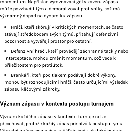
momentum. Například vyrovnávací gól v závěru zápasu
může povzbudit tým a demoralizovat protivníky, což má
významný dopad na dynamiku zápasu.
Hráči, kteří skórují v kritických momentech, se často
stávají středobodem svých týmů, přitahují defenzivní
pozornost a vytvářejí prostor pro ostatní.
Defenzivní hráči, kteří provádějí záchranné tackly nebo
interceptace, mohou změnit momentum, což vede k
příležitostem pro protiútok.
Brankáři, kteří pod tlakem podávají dobré výkony,
mohou být rozhodujícími hráči, často určujícími výsledek
zápasu klíčovými zákroky.
Význam zápasu v kontextu postupu turnajem
Význam každého zápasu v kontextu turnaje nelze
přeceňovat, protože každý zápas přispívá k postupu týmu.
Vítězství v zápasech nejen zajišťuje body, ale také buduje