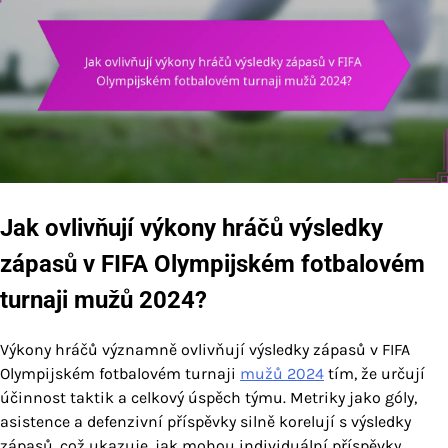
Jak ovlivňují výkony hráčů výsledky
zápasů v FIFA Olympijském fotbalovém
turnaji mužů 2024?
Výkony hráčů významně ovlivňují výsledky zápasů v FIFA
Olympijském fotbalovém turnaji
mužů 2024
tím, že určují
účinnost taktik a celkový úspěch týmu. Metriky jako góly,
asistence a defenzivní příspěvky silně korelují s výsledky
zápasů, což ukazuje, jak mohou individuální příspěvky