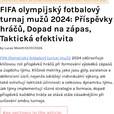
STATISTIKY HRÁČŮ NA OLYMPIJSKÉM FOTBALOVÉM TURNAJI MUŽŮ FIFA 2024
FIFA olympijský fotbalový
turnaj mužů 2024: Příspěvky
hráčů, Dopad na zápas,
Taktická efektivita
by Lucas Moretti
13/01/2026
FIFA Olympijský fotbalový turnaj mužů
2024 zdůrazňuje
klíčovou roli příspěvků hráčů při formování výsledků zápasů
a úspěchu týmu. Klíčové metriky, jako jsou góly, asistence a
defenzivní úsilí, nejenže odrážejí individuální výkony, ale
také ovlivňují taktické účinnosti a celkovou dynamiku týmu.
Jak týmy implementují různé strategie a formace, dopad
příspěvků každého hráče se stává stále zásadnějším při
určování směru turnaje.
Key sections in the article: