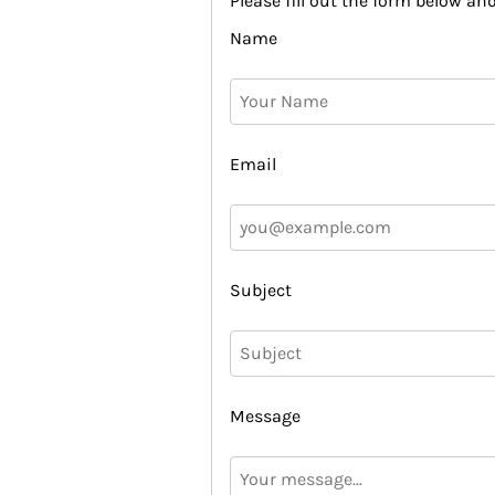
Please fill out the form below and
Name
Email
Subject
Message