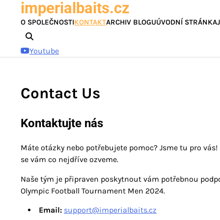
imperialbaits.cz
Skip
to
O SPOLEČNOSTI
KONTAKT
ARCHIV BLOGU
ÚVODNÍ STRÁNKA
content
Youtube
Contact Us
Kontaktujte nás
Máte otázky nebo potřebujete pomoc? Jsme tu pro vás!
se vám co nejdříve ozveme.
Naše tým je připraven poskytnout vám potřebnou podpor
Olympic Football Tournament Men 2024.
Email:
support@imperialbaits.cz