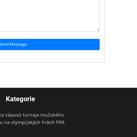
Send Message
Kategorie
za zápasů turnaje mužského
lu na olympijských hrách FIFA